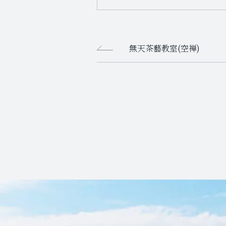
無天茶藝教室(空禅)