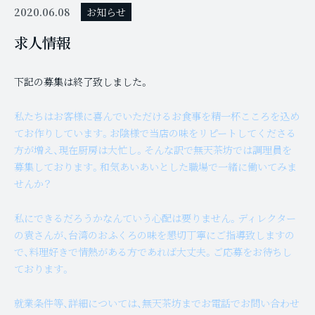
2020.06.08
お知らせ
求人情報
下記の募集は終了致しました。
私たちはお客様に喜んでいただけるお食事を精一杯こころを込め
てお作りしています。お陰様で当店の味をリピートしてくださる
方が増え、現在厨房は大忙し。そんな訳で無天茶坊では調理員を
募集しております。和気あいあいとした職場で一緒に働いてみま
せんか？
私にできるだろうかなんていう心配は要りません。ディレクター
の袁さんが、台湾のおふくろの味を懇切丁寧にご指導致しますの
で、料理好きで情熱がある方であれば大丈夫。ご応募をお待ちし
ております。
就業条件等、詳細については、無天茶坊までお電話でお問い合わせ