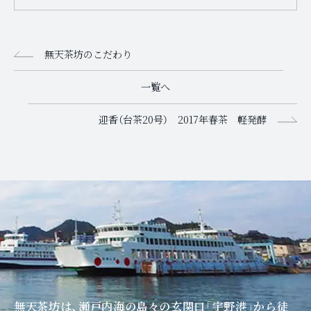
無天茶坊のこだわり
一覧へ
迎香（台茶20号） 2017年春茶 軽発酵
無天茶坊は、瀬戸内海の島々の玄関口「宇野港」
から徒