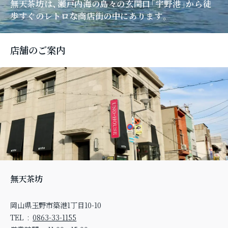
無天茶坊は、瀬戸内海の島々の玄関口「宇野港」
から徒
歩すぐのレトロな商店街の中にあります。
店舗のご案内
無天茶坊
岡山県玉野市築港1丁目10-10
TEL
0863-33-1155