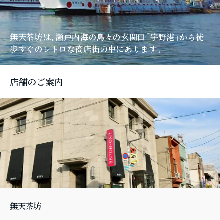
無天茶坊は、瀬戸内海の島々の玄関口「宇野港」
から徒
歩すぐのレトロな商店街の中にあります。
店舗のご案内
無天茶坊