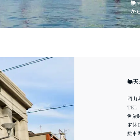
無
か
無天
岡山県
TEL
営業
定休
駐車場