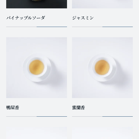
パイナップルソーダ
ジャスミン
鴨屎香
蜜蘭香