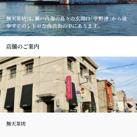
無天茶坊は、瀬戸内海の島々の玄関口「宇野港」
から徒
歩すぐのレトロな商店街の中にあります。
店舗のご案内
無天茶坊