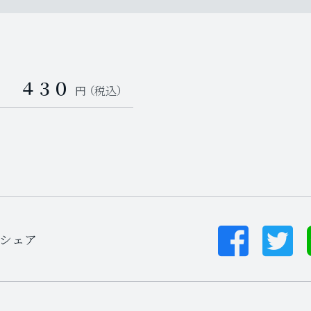
４３０
円 （税込）
シェア