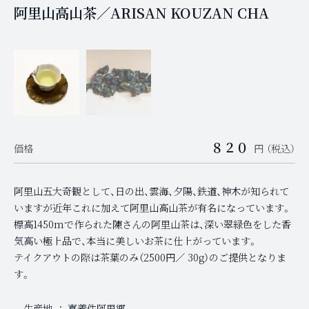
阿里山高山茶／ARISAN KOUZAN CHA
提供中のメニューはこちらです
８２０
価格
円 （税込）
阿里山五大奇観として、日の出、雲海、夕陽、鉄道、神木が知られて
いますが近年これに加えて阿里山高山茶が有名になっています。
標高1450mで作られた陳さんの阿里山茶は、深い翠緑色をした香
気高い極上品で、本当に美しいお茶に仕上がっています。
テイクアウトの際は茶葉のみ（2500円／ 30g）のご提供となりま
す。
生産地
嘉義件阿里郷