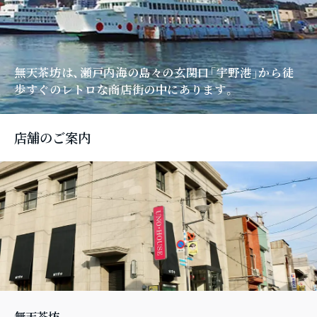
無天茶坊は、瀬戸内海の島々の玄関口「宇野港」
から徒
歩すぐのレトロな商店街の中にあります。
店舗のご案内
無天茶坊