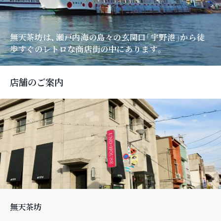
無天茶坊は、瀬戸内海の島々の玄関口「宇野港」
から徒
歩すぐのレトロな商店街の中にあります。
店舗のご案内
無天茶坊