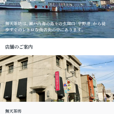
無天茶坊は、瀬戸内海の島々の玄関口「宇野港」
から徒
歩すぐのレトロな商店街の中にあります。
店舗のご案内
無天茶坊