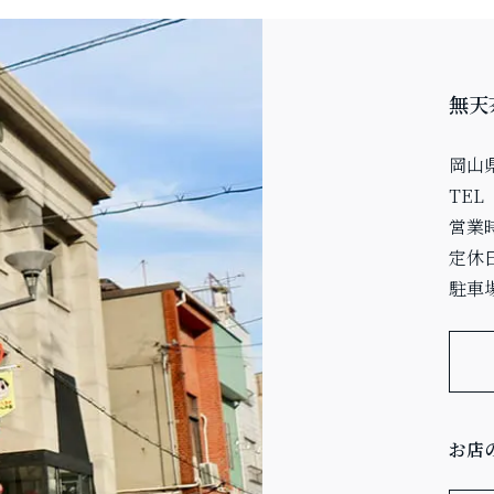
無天
岡山県
TEL
営業
定休
駐車場
お店