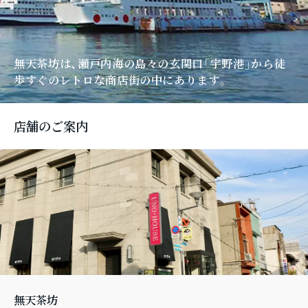
無天茶坊は、瀬戸内海の島々の玄関口「宇野港」
から徒
歩すぐのレトロな商店街の中にあります。
店舗のご案内
無天茶坊