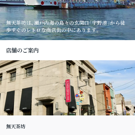
無天茶坊は、瀬戸内海の島々の玄関口「宇野港」
から徒
歩すぐのレトロな商店街の中にあります。
店舗のご案内
無天茶坊